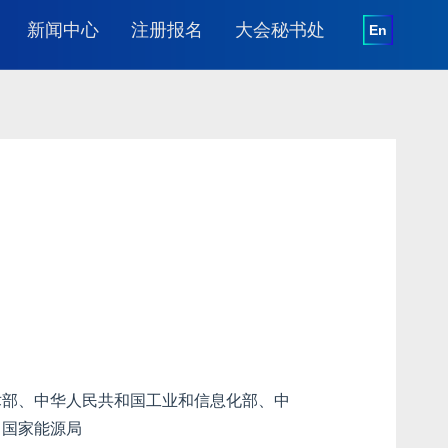
新闻中心
注册报名
大会秘书处
En
同期活动介绍
新闻资讯
会议注册
秘书处介绍
同期活动回顾
合作媒体
展览参观登记
联系方式
同期活动回顾
下载中心
媒体注册
同期活动回顾
术部、中华人民共和国工业和信息化部、中
、国家能源局