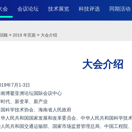
大会
会议论坛
技术展览
科技评选
同期活动
大会介绍
大会日程
展览简介
2024
>
>
回顾
2019 年页面
大会介绍
会组织机构
演讲嘉宾
在线展示
2023
往届回顾
WNEVC合作伙伴
2022 
大会介绍
参会指南
直播回放
2021
019年7月1-3日
海南博鳌亚洲论坛国际会议中心
常见问题
新时代、新变革、新产业
中国科学技术协会、海南省人民政府
中华人民共和国国家发展和改革委员会、中华人民共和国科学技
华人民共和国交通运输部、国家市场监督管理总局、中国工程院